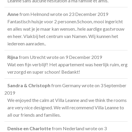
Leanne sans aucune hésitation à ma famille et amis.
Anne
from
Helmond
wrote on
23 December 2019
Fantastisch huisje voor 2 personen.Schoon, mooi ingericht
en alles wat je je maar kan wensen.. hele aardige gastvrouw
en heer. Vlakbij het centrum van Namen. Wij kunnen het
iedereen aanraden..
Rijna
from
Utrecht
wrote on
9 December 2019
Wat een fijn verblijf! Het appartement was heerlijk ruim, erg
verzorgd en super schoon! Bedankt!
Sandra & Christoph
from
Germany
wrote on
3 September
2019
We enjoyed the calm at Villa Leanne and we think the rooms
are very nice designed. We will recommend Villa Leanne to
all our friends and families.
Denise en Charlotte
from
Nederland
wrote on
3