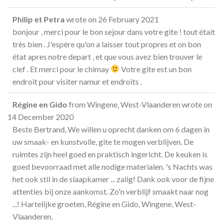
Philip et Petra
wrote on
26 February 2021
bonjour , merci pour le bon sejour dans votre gite ! tout était
très bien . J'espère qu'on a laisser tout propres et on bon
état apres notre depart , et que vous avez bien trouver le
clef . Et merci pour le chimay
Votre gite est un bon
endroit pour visiter namur et endroits .
Régine en Gido
from
Wingene, West-Vlaanderen
wrote on
14 December 2020
Beste Bertrand, We willen u oprecht danken om 6 dagen in
uw smaak- en kunstvolle, gite te mogen verblijven. De
ruimtes zijn heel goed en praktisch ingericht. De keuken is
goed bevoorraad met alle nodige materialen. 's Nachts was
het ook stil in de slaapkamer ... zalig! Dank ook voor de fijne
attenties bij onze aankomst. Zo'n verblijf smaakt naar nog
...! Hartelijke groeten, Régine en Gido, Wingene, West-
Vlaanderen.