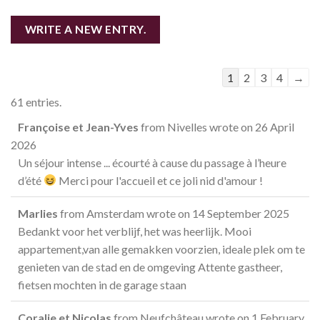
Guestbook
1
2
3
4
→
list
61 entries.
navigation
Françoise et Jean-Yves
from
Nivelles
wrote on
26 April
2026
Un séjour intense ... écourté à cause du passage à l’heure
d’été
Merci pour l'accueil et ce joli nid d'amour !
Marlies
from
Amsterdam
wrote on
14 September 2025
Bedankt voor het verblijf, het was heerlijk. Mooi
appartement,van alle gemakken voorzien, ideale plek om te
genieten van de stad en de omgeving Attente gastheer,
fietsen mochten in de garage staan
Coralie et Nicolas
from
Neufchâteau
wrote on
1 February