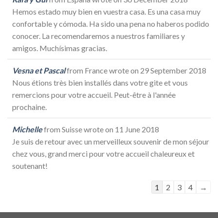
Hemos estado muy bien en vuestra casa. Es una casa muy
confortable y cómoda. Ha sido una pena no haberos podido
conocer. La recomendaremos a nuestros familiares y
amigos. Muchísimas gracias.
Vesna et Pascal
from
France
wrote on
29 September 2018
Nous étions très bien installés dans votre gite et vous
remercions pour votre accueil. Peut-être à l'année
prochaine.
Michelle
from
Suisse
wrote on
11 June 2018
Je suis de retour avec un merveilleux souvenir de mon séjour
chez vous, grand merci pour votre accueil chaleureux et
soutenant!
Guestbook
1
2
3
4
→
list
navigation