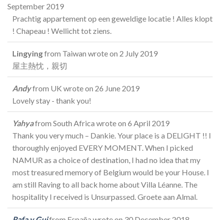
September 2019
Prachtig appartement op een geweldige locatie ! Alles klopt
! Chapeau ! Wellicht tot ziens.
Lingying
from
Taiwan
wrote on
2 July 2019
屋主熱忱，親切
Andy
from
UK
wrote on
26 June 2019
Lovely stay - thank you!
Yahya
from
South Africa
wrote on
6 April 2019
Thank you very much – Dankie. Your place is a DELIGHT !! I
thoroughly enjoyed EVERY MOMENT. When I picked
NAMUR as a choice of destination, I had no idea that my
most treasured memory of Belgium would be your House. I
am still Raving to all back home about Villa Léanne. The
hospitality I received is Unsurpassed. Groete aan Almal.
Rafa y Gui
from
España
wrote on
30 December 2018